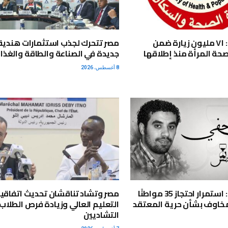
وزارة الصحة: ٧١ مليون زيارة ضمن
مصر تتحرك لجذب استثمارات هندية
صحة المرأة منذ إطلاقها
جديدة في الصناعة والطاقة والغذا
8 أغسطس، 2026
مركز أندلس: استمرار احتجاز 35 مواطنًا
مصر وتشاد تناقشان تحديث اتفاقي
 مخاوف بشأن حرية المعتقد
التعليم العالي وزيادة فرص الطلاب
التشاديين