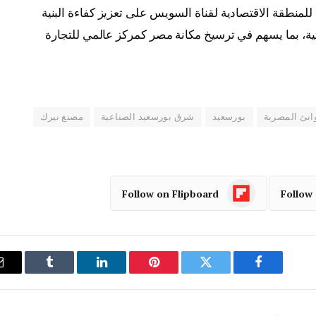
للمنطقة الاقتصادية لقناة السويس على تعزيز كفاءة البنية
تية، بما يسهم في ترسيخ مكانة مصر كمركز عالمي للتجارة
انئ المصرية
بورسعيد
شرق بورسعيد الصناعية
مصنع نيرك
Follow on Flipboard
Follow
فيسبوك
تويتر
بينتيريست
لينكدإن
Tumblr