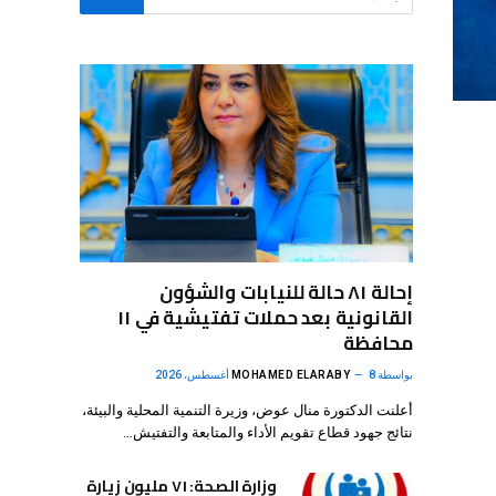
إحالة ٨١ حالة للنيابات والشؤون
القانونية بعد حملات تفتيشية في ١١
محافظة
بواسطة
8 أغسطس، 2026
MOHAMED ELARABY
أعلنت الدكتورة منال عوض، وزيرة التنمية المحلية والبيئة،
نتائج جهود قطاع تقويم الأداء والمتابعة والتفتيش…
وزارة الصحة: ٧١ مليون زيارة