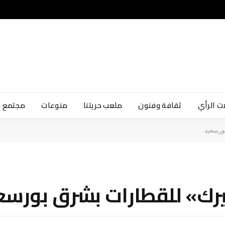
ت الرأي
ثقافة وفنون
ملعب حريتنا
منوعات
مجتمع 
ورسعيد
يرك» للقطارات بشرق بورسع