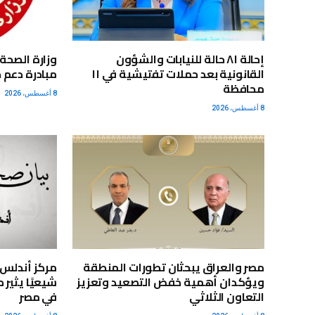
إحالة ٨١ حالة للنيابات والشؤون
القانونية بعد حملات تفتيشية في ١١
مبادرة دعم 
محافظة
8 أغسطس، 2026
8 أغسطس، 2026
مصر والعراق يبحثان تطورات المنطقة
ويؤكدان أهمية خفض التصعيد وتعزيز
شيعيًا يثير
التعاون الثلاثي
في مصر