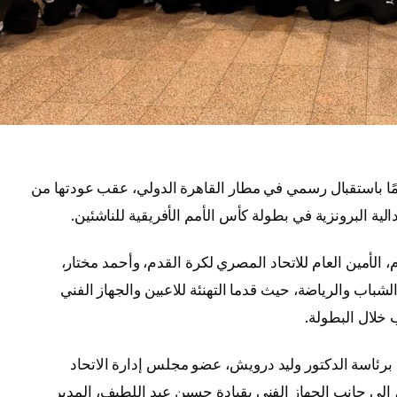
بعثة منتخب مصر للناشئين تحت 17 عامًا باستقبال رسمي في مطار القاهرة الدولي، عقب عودتها من
الية البرونزية في بطولة كأس الأمم الأفريقية للناشئين.
الأمين العام للاتحاد المصري لكرة القدم، وأحمد مختار،
لشباب والرياضة، حيث قدما التهنئة للاعبين والجهاز الفني
 خلال البطولة.
برئاسة الدكتور وليد درويش، عضو مجلس إدارة الاتحاد
ى جانب الجهاز الفني بقيادة حسين عبد اللطيف، المدير