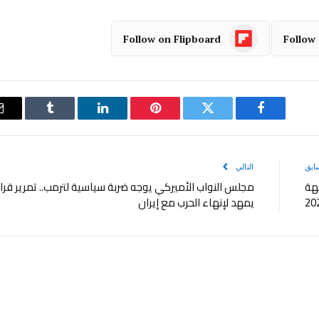
Follow on Flipboard
Follow
فيسبوك
تويتر
بينتيريست
لينكدإن
Tumblr
ابق
التالي
هة
مجلس النواب الأميركي يوجه ضربة سياسية لترمب.. تمرير قرار
يمهد لإنهاء الحرب مع إيران