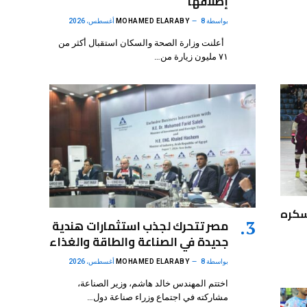
إطلاقها
بواسطة
8 أغسطس، 2026
MOHAMED ELARABY
أعلنت وزارة الصحة والسكان استقبال أكثر من
٧١ مليون زيارة من…
سكره
مصر تتحرك لجذب استثمارات هندية
جديدة في الصناعة والطاقة والغذاء
بواسطة
8 أغسطس، 2026
MOHAMED ELARABY
اختتم المهندس خالد هاشم، وزير الصناعة،
مشاركته في اجتماع وزراء صناعة دول…