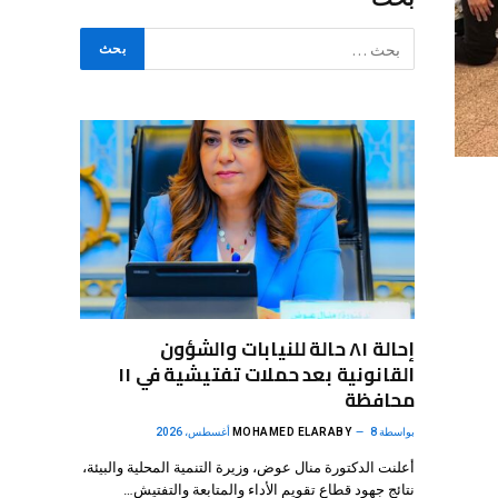
إحالة ٨١ حالة للنيابات والشؤون
القانونية بعد حملات تفتيشية في ١١
محافظة
بواسطة
8 أغسطس، 2026
MOHAMED ELARABY
أعلنت الدكتورة منال عوض، وزيرة التنمية المحلية والبيئة،
نتائج جهود قطاع تقويم الأداء والمتابعة والتفتيش…