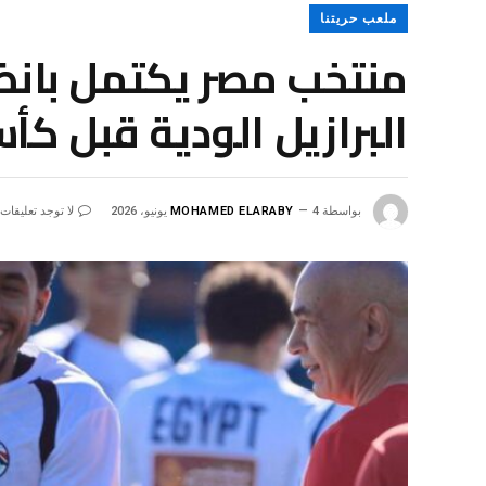
ملعب حريتنا
منتخب مصر يكتمل بانض
البرازيل الودية قبل كأس ا
بواسطة
4 يونيو، 2026
MOHAMED ELARABY
لا توجد تعليقات