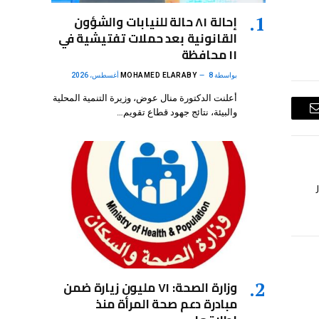
إحالة ٨١ حالة للنيابات والشؤون
القانونية بعد حملات تفتيشية في
١١ محافظة
بواسطة
8 أغسطس، 2026
MOHAMED ELARABY
أعلنت الدكتورة منال عوض، وزيرة التنمية المحلية
والبيئة، نتائج جهود قطاع تقويم…
البريد
الإلكتروني
وزارة الصحة: ٧١ مليون زيارة ضمن
مبادرة دعم صحة المرأة منذ