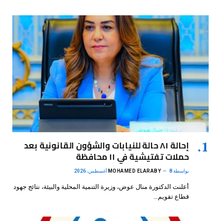
إحالة ٨١ حالة للنيابات والشؤون القانونية بعد
حملات تفتيشية في ١١ محافظة
بواسطة
8 أغسطس، 2026
MOHAMED ELARABY
أعلنت الدكتورة منال عوض، وزيرة التنمية المحلية والبيئة، نتائج جهود
قطاع تقويم…