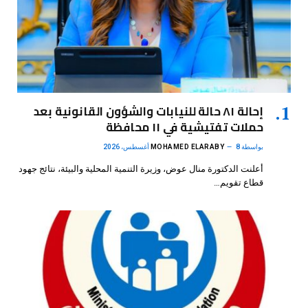
إحالة ٨١ حالة للنيابات والشؤون القانونية بعد
حملات تفتيشية في ١١ محافظة
بواسطة
8 أغسطس، 2026
MOHAMED ELARABY
أعلنت الدكتورة منال عوض، وزيرة التنمية المحلية والبيئة، نتائج جهود
قطاع تقويم…