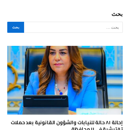
بحث
إحالة ٨١ حالة للنيابات والشؤون القانونية بعد حملات
تفتيشية في ١١ محافظة