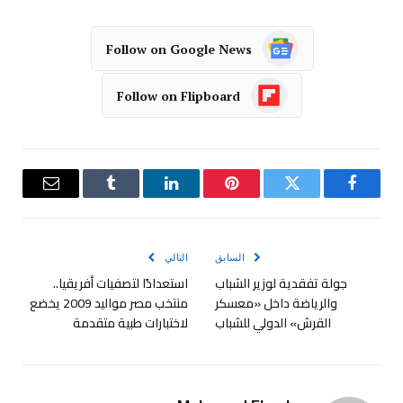
Follow on Google News
Follow on Flipboard
فيسبوك
تويتر
بينتيريست
لينكدإن
Tumblr
البريد
الإلكترو
السابق
التالي
جولة تفقدية لوزير الشباب
استعدادًا لتصفيات أفريقيا..
والرياضة داخل «معسكر
منتخب مصر مواليد 2009 يخضع
القرش» الدولي للشباب
لاختبارات طبية متقدمة