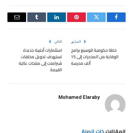
فيسبوك
تويتر
بينتيريست
لينكدإن
Tumblr
البريد
الإلكترو
السابق
التالي
خطة حكومية لتوسيع برامج
استثمارات أجنبية جديدة
الوقاية من المخدرات إلى 15
تستهدف تحويل مخلفات
ألف مدرسة
شبرامنت إلى منتجات عالية
القيمة
Mohamed Elaraby
المقالات
ذات الصلة