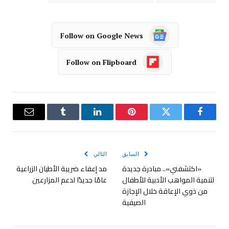
Follow on Google News
Follow on Flipboard
فيسبوك
تويتر
بينتيريست
لينكدإن
Tumblr
البريد
الإلكترو
السابق
التالي
«اكتشفني».. مبادرة جديدة
مد إعفاء ضريبة الأطيان الزراعية
لتنمية المواهب الأدبية للأطفال
عامًا جديدًا لدعم المزارعين
من ذوي الإعاقة خلال الإجازة
الصيفية