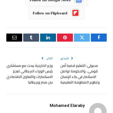
Follow on Flipboard
فيسبوك
تويتر
بينتيريست
لينكدإن
Tumblr
البريد
الإلكترو
السابق
التالي
مدبولي: التعليم قضية أمن
وزير الخارجية يبحث مع مستشاري
قومي.. والحكومة تواصل
رئيس الوزراء البريطاني تعزيز
الاستثمار في بناء الإنسان
الاستثمارات والتعاون الاقتصادي
وتطوير المنظومة التعليمية
بين مصر وبريطانيا
Mohamed Elaraby