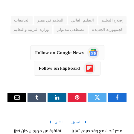
إصلاح التعليم
التعليم العالي
التعليم في مصر
الجامعات
الجمهورية الجديدة
مصطفى مدبولي
وزارة التربية والتعليم
Follow on Google News
Follow on Flipboard
فيسبوك
تويتر
بينتيريست
لينكدإن
Tumblr
البريد
الإلكترو
السابق
التالي
مصر تبحث مع وفد صيني تعزيز
اتفاقية من مهرجان كان تعزز