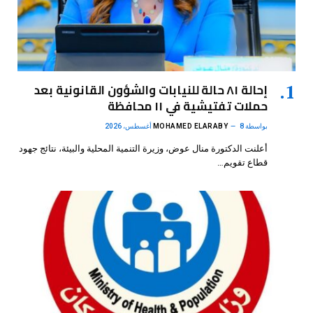
إحالة ٨١ حالة للنيابات والشؤون القانونية بعد
حملات تفتيشية في ١١ محافظة
بواسطة
8 أغسطس، 2026
MOHAMED ELARABY
أعلنت الدكتورة منال عوض، وزيرة التنمية المحلية والبيئة، نتائج جهود
قطاع تقويم…