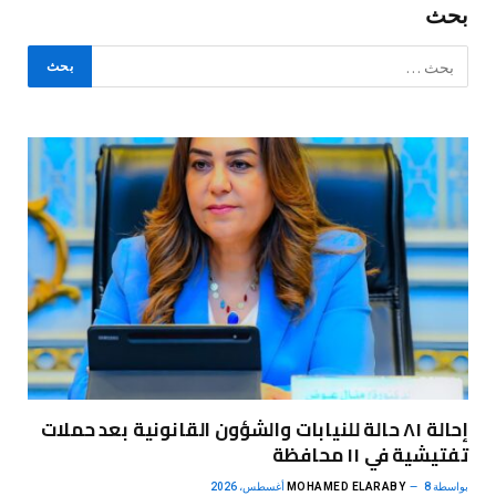
بحث
إحالة ٨١ حالة للنيابات والشؤون القانونية بعد حملات
تفتيشية في ١١ محافظة
بواسطة
8 أغسطس، 2026
MOHAMED ELARABY