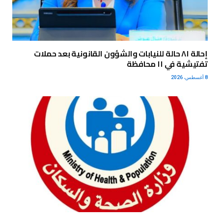
إحالة ٨١ حالة للنيابات والشؤون القانونية بعد حملات
تفتيشية في ١١ محافظة
8 أغسطس، 2026