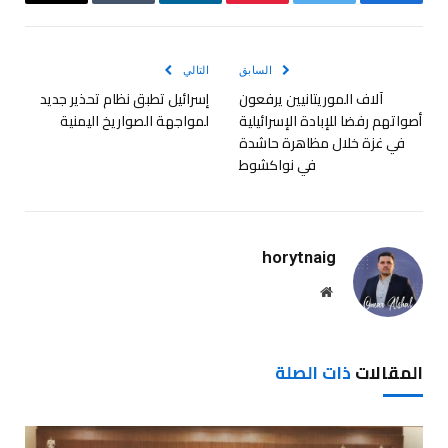
فيسبوك
تويتر
بينتيريست
لينكدإن
Tumblr
البريد
الإلكترو
السابق
التالي
آلاف الموريتانيين يرفعون
إسرائيل تطبق نظام تحذير جديد
أصواتهم رفضا للإبادة الإسرائيلية
لمواجهة الصواريخ اليمنية
في غزة خلال مظاهرة حاشدة
في نواكشوط
horytnaig
موقع
الويب
المقالات
ذات الصلة