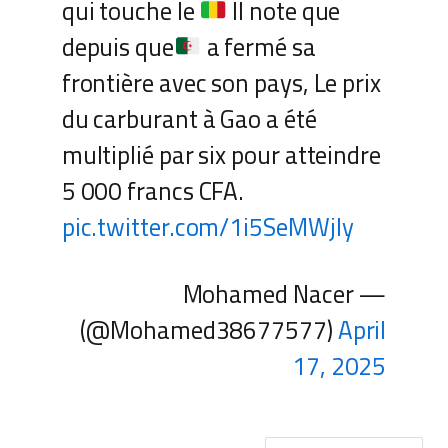
qui touche le
Il note que
depuis que
a fermé sa
frontière avec son pays, Le prix
du carburant à Gao a été
multiplié par six pour atteindre
5 000 francs CFA.
pic.twitter.com/1i5SeMWjIy
— Mohamed Nacer
(@Mohamed38677577)
April
17, 2025