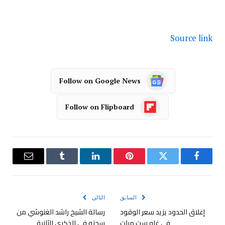
Source link
Follow on Google News
Follow on Flipboard
فيسبوك
تويتر
بينتيريست
لينكدإن
Tumblr
البريد
الإلكترو
السابق
التالي
إغلاق الحدود يزيد سعر الوقود
رسالة الشيخ راشد الغنوشي من
في غاو ست مرات
سجنه في الذكرى الثانية