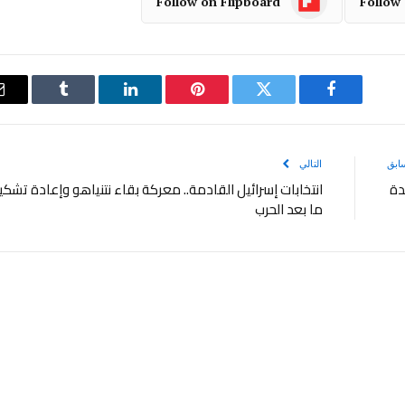
Follow on Flipboard
Follow
فيسبوك
تويتر
بينتيريست
لينكدإن
Tumblr
ابق
التالي
يدة
انتخابات إسرائيل القادمة.. معركة بقاء نتنياهو وإعادة تشكي
ما بعد الحرب