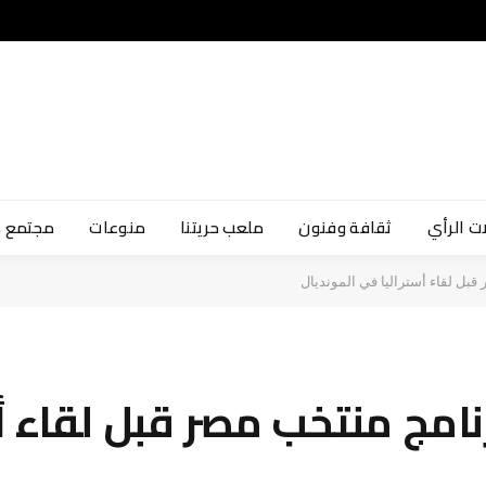
ت الرأي
ثقافة وفنون
ملعب حريتنا
منوعات
مجتمع 
ل لقاء أستراليا في المونديال
مج منتخب مصر قبل لقاء أس