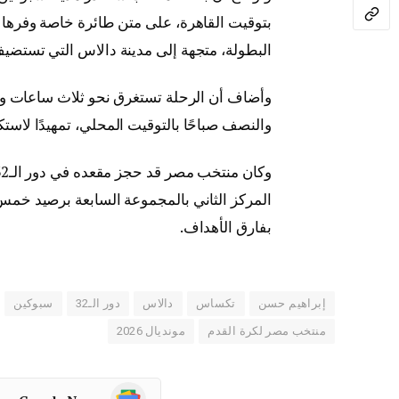
بتوقيت القاهرة، على متن طائرة خاصة وفرها ال
البطولة، متجهة إلى مدينة دالاس التي تستضيف 
وأضاف أن الرحلة تستغرق نحو ثلاث ساعات ون
والنصف صباحًا بالتوقيت المحلي، تمهيدًا لاست
المركز الثاني بالمجموعة السابعة برصيد خمس 
بفارق الأهداف.
إبراهيم حسن
تكساس
دالاس
دور الـ32
سبوكين
منتخب مصر لكرة القدم
مونديال 2026